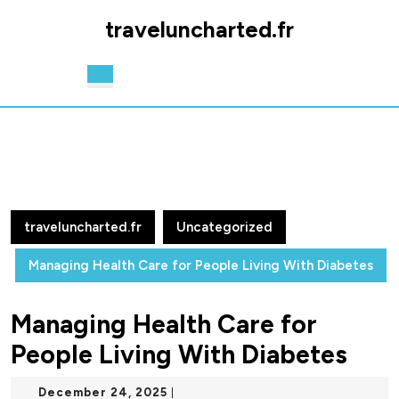
Skip
traveluncharted.fr
to
content
Skip
Open
to
Button
content
traveluncharted.fr
Uncategorized
Managing Health Care for People Living With Diabetes
Managing Health Care for
People Living With Diabetes
December
December 24, 2025
|